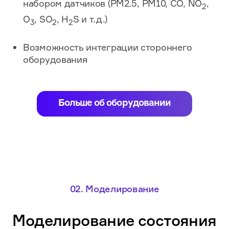
набором датчиков
(PM2.5, PM10, CO, NO
,
2
O
, SO
, H
S
и т.д.
)
3
2
2
Возможность интеграции стороннего
оборудования​
Больше об оборудовании
02.
Моделирование
Моделирование состояния